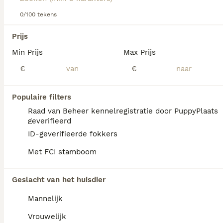
informatie over dit hondenras.
0/100 tekens
We hebben 0 Australische Terriër Pups te
Prijs
koop in Oldambt gevonden.
Min Prijs
Max Prijs
Als je toekomstige resultaten wil zien voor deze 
exacte zoekopdracht, sla dan je zoekopdracht op en 
€
€
vind jouw perfecte hond:
Zoekopdracht bewaren
Populaire filters
Raad van Beheer kennelregistratie door PuppyPlaats
geverifieerd
FAQ's
ID-geverifieerde fokkers
Met FCI stamboom
Hoeveel kost een
Geslacht van het huisdier
Australische Terrier?
Mannelijk
De gemiddelde prijs voor een Australische
Terriër pup in Nederland ligt rond de €700
Vrouwelijk