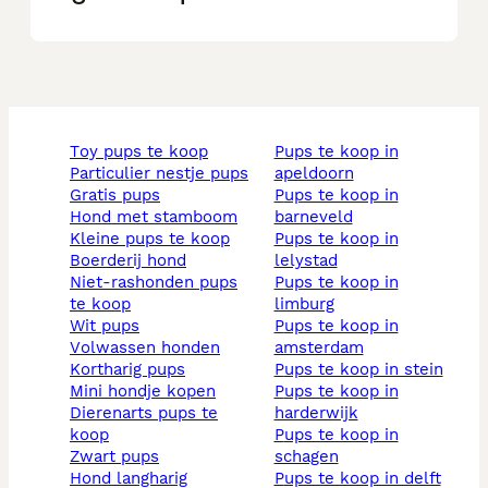
toy pups te koop
pups te koop in
particulier nestje pups
apeldoorn
gratis pups
pups te koop in
hond met stamboom
barneveld
kleine pups te koop
pups te koop in
boerderij hond
lelystad
niet-rashonden pups
pups te koop in
te koop
limburg
wit pups
pups te koop in
volwassen honden
amsterdam
kortharig pups
pups te koop in stein
mini hondje kopen
pups te koop in
dierenarts pups te
harderwijk
koop
pups te koop in
zwart pups
schagen
hond langharig
pups te koop in delft