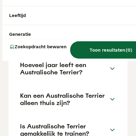
maar dit kan variëren afhankelijk van
factoren zoals de stamboom, de reputatie
van de fokker en de locatie.
Leeftijd
Wat is het karakter van een
Generatie
Australische Terrier?
Zoekopdracht bewaren
Toon resultaten
(
0
)
Hoeveel jaar leeft een
Australische Terrier?
Kan een Australische Terrier
alleen thuis zijn?
Is Australische Terrier
gemakkelijk te trainen?