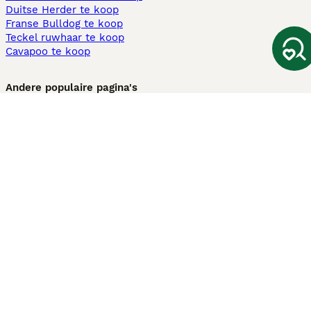
Duitse Herder te koop
Franse Bulldog te koop
Teckel ruwhaar te koop
Cavapoo te koop
Andere populaire pagina's
Honden te koop in Amsterdam
Pups te koop Limburg​
Pups te koop Friesland​
Honden te koop in Gelderland
Honden te koop in Den Haag
Honden te koop in Enschede
Adopteer hond in Nederland
Informatie
Over ons
Privacybeleid
Support
Pers
Voorwaarden
Pups verkopen