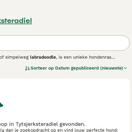
ksteradiel
of simpelweg
labradoodle
, is een unieke hondenras
kruising tussen Labrador Retrievers, Poedels en Cocker
Sorteer op
Datum gepubliceerd (nieuwste)
n. De Aussies onderscheiden zich daardoor van de eerste
hebben een zachte, golvende tot krullende vacht die weinig
ond volledig hypoallergeen. Qua uiterlijk zijn ze
perament is vriendelijk, sociaal en zeer trainbaar,
ntie en energie hebben ze regelmatige beweging en mentale
aar het is belangrijk om goede fokkers te kiezen die
en loyale, actieve metgezel die ook geschikt is voor
uze.
p in Tytsjerksteradiel gevonden.
sla dan je zoekopdracht op en vind jouw perfecte hond: