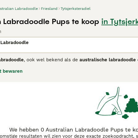
stralian Labradoodle
Friesland
Tytsjerksteradiel
n Labradoodle Pups te koop
in Tytsjer
n
 Labradoodle
abradoodle
, ook wel bekend als de
australische labradoodle
ralië in de late jaren 80. Dit ras is een nauwkeurig gefokte 
t bewaren
rpen om een consistente, allergievriendelijke vacht te hebbe
doodles door hun multigenerationele achtergrond. De honden 
 aantrekkelijk maakt voor mensen met allergieën, al is geen h
groot met een atletisch lichaam en expressieve ogen. Hun tem
stekende gezins- en therapiehonden zijn. Door hun intellige
g. De
australian labradoodle kopen
is populair in Nederland, m
n doen en socialisatie hoog in het vaandel hebben. Zoek je e
nderen, dan is de Australian Labradoodle een uitstekende ke
We hebben 0 Australian Labradoodle Pups te koo
komstige resultaten wil zien voor deze exacte zoekopdracht, 