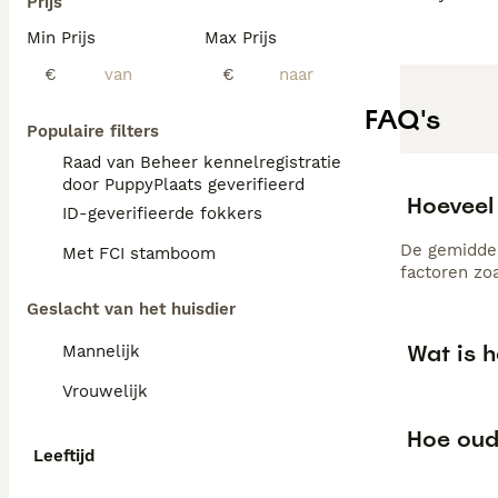
Prijs
Min Prijs
Max Prijs
€
€
FAQ's
Populaire filters
Raad van Beheer kennelregistratie
door PuppyPlaats geverifieerd
Hoeveel
ID-geverifieerde fokkers
De gemiddel
Met FCI stamboom
factoren zo
Geslacht van het huisdier
Wat is 
Mannelijk
Vrouwelijk
Hoe oud
Leeftijd