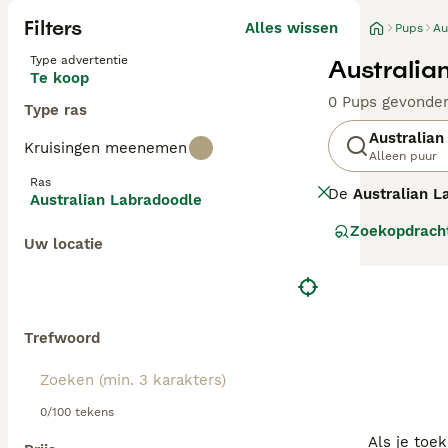
Filters
Alles wissen
Pups
Au
Type advertentie
Australia
Te koop
0 Pups gevonde
Type ras
Australian
Kruisingen meenemen
Alleen puur
Ras
De
Australian L
Australian Labradoodle
ontstaan in Aust
Zoekopdrach
Spaniels, ontwo
Uw locatie
generatie labra
verhaart, wat ze
middelgroot tot 
waardoor ze uit
stimulatie nodi
Trefwoord
gezondheidsteste
gezinnen met ki
0/100 tekens
Als je toe