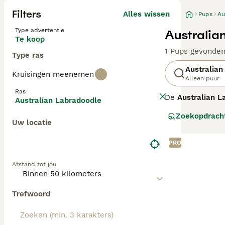
Filters
Alles wissen
Pups
Au
Type advertentie
Australia
Te koop
1 Pups gevonde
Type ras
Australian
Kruisingen meenemen
Alleen puur
Ras
De
Australian L
Australian Labradoodle
ontstaan in Aust
Zoekopdrach
Spaniels, ontwo
Uw locatie
generatie labra
verhaart, wat ze
PRO
middelgroot tot 
waardoor ze uit
Afstand tot jou
stimulatie nodi
gezondheidsteste
gezinnen met ki
Trefwoord