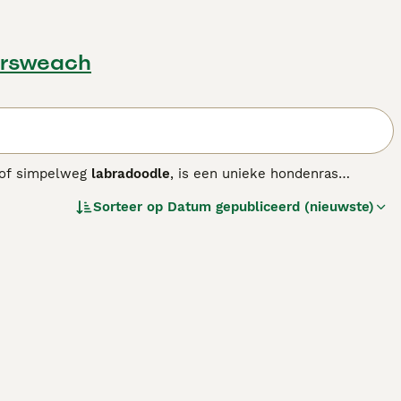
ersweach
of simpelweg
labradoodle
, is een unieke hondenras
kruising tussen Labrador Retrievers, Poedels en Cocker
Sorteer op
Datum gepubliceerd (nieuwste)
n. De Aussies onderscheiden zich daardoor van de eerste
hebben een zachte, golvende tot krullende vacht die weinig
ond volledig hypoallergeen. Qua uiterlijk zijn ze
perament is vriendelijk, sociaal en zeer trainbaar,
ntie en energie hebben ze regelmatige beweging en mentale
aar het is belangrijk om goede fokkers te kiezen die
en loyale, actieve metgezel die ook geschikt is voor
uze.