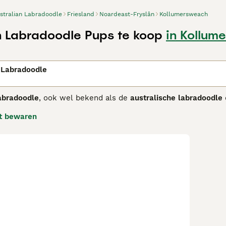
stralian Labradoodle
Friesland
Noardeast-Fryslân
Kollumersweach
n Labradoodle Pups te koop
in Kollum
n
 Labradoodle
abradoodle
, ook wel bekend als de
australische labradoodle
ralië in de late jaren 80. Dit ras is een nauwkeurig gefokte 
t bewaren
rpen om een consistente, allergievriendelijke vacht te hebbe
doodles door hun multigenerationele achtergrond. De honden 
 aantrekkelijk maakt voor mensen met allergieën, al is geen h
groot met een atletisch lichaam en expressieve ogen. Hun tem
stekende gezins- en therapiehonden zijn. Door hun intellige
g. De
australian labradoodle kopen
is populair in Nederland, m
n doen en socialisatie hoog in het vaandel hebben. Zoek je e
nderen, dan is de Australian Labradoodle een uitstekende ke