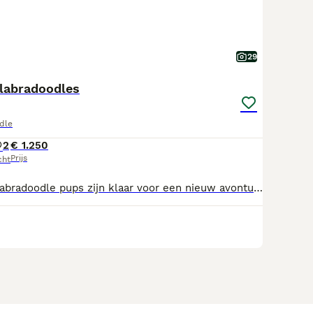
29
 labradoodles
dle
2
€ 1.250
Prijs
cht
5 schitterende Labradoodle pups zijn klaar voor een nieuw avontuur. De E.U. paspoorten liggen klaar om mee te nemen naar hun nieuwe thuis. Ze zijn door dierenarts, gekeurd, gechipt, ontwormd en krijgen hun laatste inentingen voor vertrek. Beide ouders (Storm & Puck) zijn volle Labradoodle. De pups zijn in huis geboren en hebben nu hun eigen ruimte. Buiten zijn vinden ze echt fantastisch. Ze zijn absoluut niet bang aangelegd en heerlijk nieuwsgierig. Ze zijn gewend aan andere honden. De oudere zus (volle zus, zelfde ouders) speelt lekker met ze mee. Aan de lijnlopen doen ze graag en ze vinden het natuurlijk altijd geweldig om geknuffeld te worden. Ze wachten nu alleen nog op een nieuw baasje, die goed voor ze zorgt. Helpt u ze mee aan goed onderkomen? U.B.N. nummer 8136031