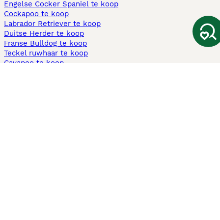
Engelse Cocker Spaniel te koop
Cockapoo te koop
Labrador Retriever te koop
Duitse Herder te koop
Franse Bulldog te koop
Teckel ruwhaar te koop
Cavapoo te koop
Andere populaire pagina's
Honden te koop in Amsterdam
Pups te koop Limburg​
Pups te koop Friesland​
Honden te koop in Gelderland
Honden te koop in Den Haag
Honden te koop in Enschede
Adopteer hond in Nederland
Informatie
Over ons
Privacybeleid
Support