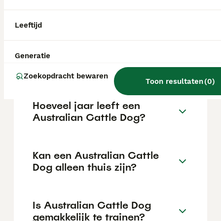
€1062 maar dit kan variëren afhankelijk van
factoren zoals de stamboom, de reputatie
van de fokker en de locatie.
Leeftijd
Wat is het karakter van een
Generatie
Australian Cattle Dog?
Zoekopdracht bewaren
Toon resultaten
(
0
)
Hoeveel jaar leeft een
Australian Cattle Dog?
Kan een Australian Cattle
Dog alleen thuis zijn?
Is Australian Cattle Dog
gemakkelijk te trainen?