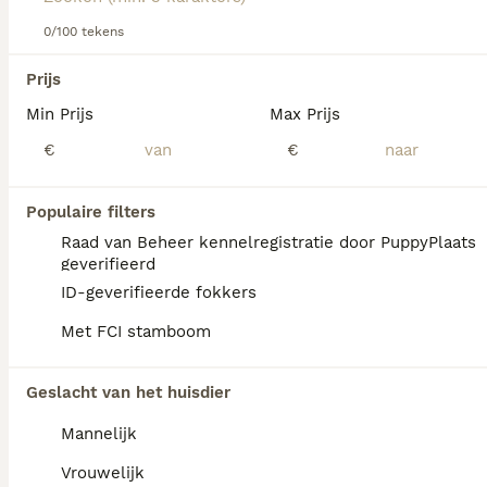
Lees onze
Australian Cattle Dog adviespagina
voor
informatie over dit hondenras.
0/100 tekens
We hebben 0 Australian Cattle Dog Pups te
Prijs
koop in Oldambt gevonden.
Min Prijs
Max Prijs
Als je toekomstige resultaten wil zien voor deze 
exacte zoekopdracht, sla dan je zoekopdracht op en 
€
€
vind jouw perfecte hond:
Zoekopdracht bewaren
Populaire filters
Raad van Beheer kennelregistratie door PuppyPlaats
geverifieerd
FAQ's
ID-geverifieerde fokkers
Met FCI stamboom
Hoeveel kost een Australian
Geslacht van het huisdier
Cattle Dog?
Mannelijk
De gemiddelde prijs voor een Australian
Cattle Dog pup in Nederland ligt rond de
Vrouwelijk