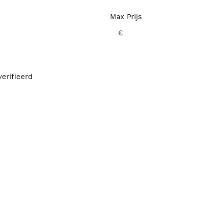
Max Prijs
€
erifieerd