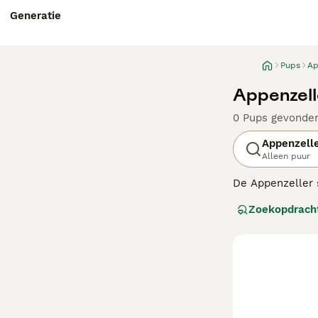
Generatie
Pups
Ap
Appenzell
0 Pups gevonde
Appenzell
Alleen puur
De Appenzeller 
boerenhonden di
Zoekopdrach
en als waakhond
Sennenhonden zi
Lees onze Appen