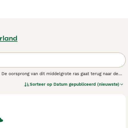
rland
De oorsprong van dit middelgrote ras gaat terug naar de
 van oudsher gebruikt werden als veedrijvers en -hoeders
Sorteer op
Datum gepubliceerd (nieuwste)
r en Entlebucher tot de vier Sennenhondenrassen. Bij alle
elfverzekerd en onbevreesd.
ndenras.