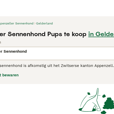
penzeller Sennenhond
Gelderland
er Sennenhond Pups te koop
in Gelde
n
er Sennenhond
sennenhond is afkomstig uit het Zwitserse kanton Appenzell. 
e in de Zwitserse Alpen en speciaal in het kanton Appenzell
t bewaren
. Zij behoren samen met de Berner Sennenhond, Grote Zwitse
en we dezelfde kenmerken terug: driekleurig, harmonisch, z
zeller Sennenhond adviespagina voor informatie over dit ho