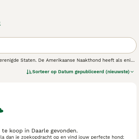
e
Verenigde Staten. De Amerikaanse Naakthond heeft als enige
orharen.
Sorteer op
Datum gepubliceerd (nieuwste)
denras.
te koop in Daarle gevonden.
sla dan je zoekopdracht op en vind jouw perfecte hond: