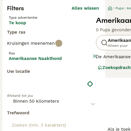
Filters
Alles wissen
Pups
Am
Type advertentie
Amerikaa
Te koop
0 Pups gevonde
Type ras
Amerikaan
Kruisingen meenemen
Alleen puur
Ras
De Amerikaanse 
Amerikaanse Naakthond
naakthondenras 
Zoekopdrach
Uw locatie
Lees onze Ameri
Afstand tot jou
Trefwoord
Als je toe