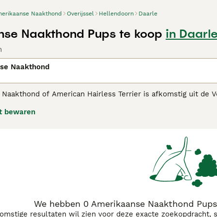
erikaanse Naakthond
Overijssel
Hellendoorn
Daarle
nse Naakthond Pups te koop
in Daarl
n
se Naakthond
Naakthond of American Hairless Terrier is afkomstig uit de 
totaal geen lichaamsbeharing, behalve de wenkbrouw- en sn
t bewaren
kaanse Naakthond adviespagina voor informatie over dit hon
We hebben 0 Amerikaanse Naakthond Pups 
komstige resultaten wil zien voor deze exacte zoekopdracht, 