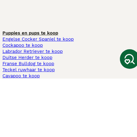
Puppies en pups te koop
Engelse Cocker Spaniel te koop
Cockapoo te koop
Labrador Retriever te koop
Duitse Herder te koop
Franse Bulldog te koop
Teckel ruwhaar te koop
Cavapoo te koop
Andere populaire pagina's
Honden te koop in Amsterdam
Pups te koop Limburg​
Pups te koop Friesland​
Honden te koop in Gelderland
Honden te koop in Den Haag
Honden te koop in Enschede
Adopteer hond in Nederland