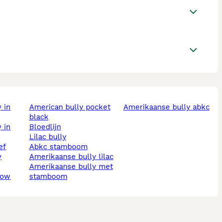
american bully pocket
amerikaanse bully abkc
black
bloedlijn
lilac bully
ef
abkc stamboom
amerikaanse bully lilac
amerikaanse bully met
how
stamboom