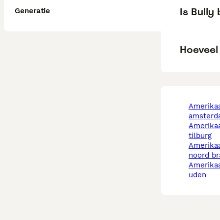
Is Bully
Generatie
Hoeveel
amerikaanse bully in
amsterd
amerikaanse bully in
tilburg
amerikaanse bully in
noord br
amerikaanse bully in
uden