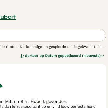
Hubert
gde Staten. Dit krachtige en gespierde ras is gekweekt als
n zoals
bully XXL
,
pocket bully
, en
bully XL
. De
Sorteer op
Datum gepubliceerd (nieuwste)
ede kop en een korte, gladde vacht die in diverse kleuren
jk en aanhankelijk, geschikt voor gezinnen en kinderen mits
er een eenvoudige verzorging. Vanwege zijn krachtige
rassen en voldoende tijd investeren in training en
ek zijn naar een loyale en beschermende metgezel.
n Mill en Sint Hubert gevonden.
sla dan je zoekopdracht op en vind jouw perfecte hond: