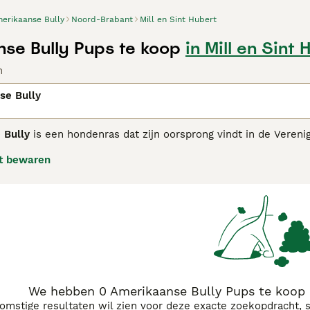
erikaanse Bully
Noord-Brabant
Mill en Sint Hubert
se Bully Pups te koop
in Mill en Sint 
n
se Bully
 Bully
is een hondenras dat zijn oorsprong vindt in de Vereni
lschaps- en familiehond, vaak ook bekend onder de bijname
t bewaren
ly kenmerkt zich door een compact en stevig lichaam, een br
emperament is de Amerikaanse Bully zelfverzekerd, vriendeli
eerd. Dit ras vraagt om regelmatige beweging maar heeft verd
et belangrijk dat eigenaren ervaring hebben met sterke honden
 Amerikaanse Bully past goed bij actieve eigenaren die op zo
We hebben 0 Amerikaanse Bully Pups te koop i
komstige resultaten wil zien voor deze exacte zoekopdracht, 