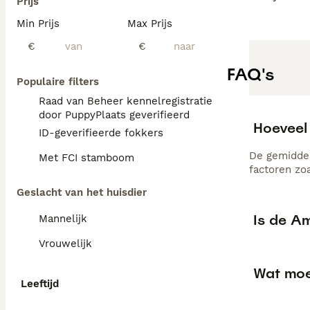
Prijs
Min Prijs
Max Prijs
€
€
FAQ's
Populaire filters
Raad van Beheer kennelregistratie
door PuppyPlaats geverifieerd
Hoeveel
ID-geverifieerde fokkers
De gemiddel
Met FCI stamboom
factoren zo
Geslacht van het huisdier
Is de A
Mannelijk
Vrouwelijk
Wat moe
Leeftijd