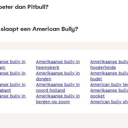
 beter dan Pitbull?
 slaapt een American Bully?
amerikaanse bully in
amerikaanse bully in
am
heemskerk
hoogerheide
amerikaanse bully in
amerikaanse bully in
dongen
budel
amerikaanse bully in
american bully te
abant
noord holland
amerikaanse bully
amerikaanse bully in
pocket
bergen op zoom
american bully s