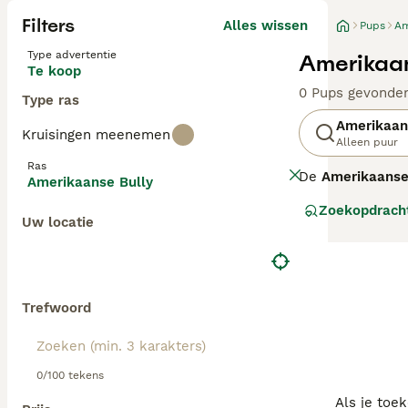
Filters
Alles wissen
Pups
Am
Type advertentie
Amerikaan
Te koop
0 Pups gevonde
Type ras
Amerikaan
Kruisingen meenemen
Alleen puur
Ras
De
Amerikaanse
Amerikaanse Bully
een trouwe geze
Zoekopdrach
Amerikaanse Bul
Uw locatie
voorkomt. Qua t
goed gesocialis
uitstraling is h
socialisatie. De
Trefwoord
0/100 tekens
Als je toe