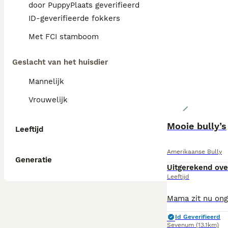
door PuppyPlaats geverifieerd
ID-geverifieerde fokkers
Met FCI stamboom
Geslacht van het huisdier
Mannelijk
Vrouwelijk
Mooie bully’s
Leeftijd
Amerikaanse Bully
Generatie
Uitgerekend ov
Leeftijd
Id Geverifieerd
Sevenum
(13.1km)