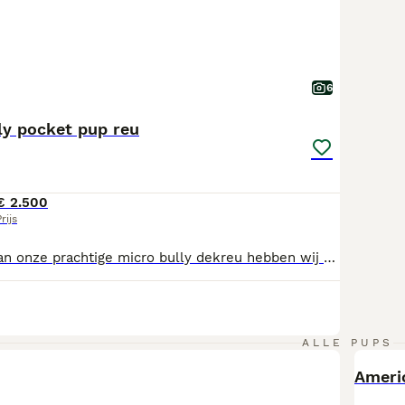
6
ly pocket pup reu
€ 2.500
rijs
Uit een nestje van onze prachtige micro bully dekreu hebben wij een eerste keuze pup gekozen! Echte topkwaliteit Hij is opzoek naar zijn forever home Komt met ABR stamboom Pup is klaar voor zijn vertrek Gevaccineerd en gechipt Lilac tri merle Bloedlijnen miagi - giagi & lil sensei 🩸 Pup is te bezichtigen in Kinrooi, 4min van de grens met Nederland Meer foto's en video's mogelijk op aanvraag Meer info: appen 32483471878
ALLE PUPS
Ameri