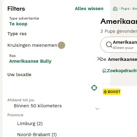
Filters
Alles wissen
Pups
Am
Type advertentie
Amerikaan
Te koop
3 Pups gevonde
Type ras
Amerikaan
Kruisingen meenemen
Alleen puur
Ras
De
Amerikaanse
Amerikaanse Bully
een trouwe geze
Zoekopdrach
Amerikaanse Bul
Uw locatie
voorkomt. Qua t
goed gesocialis
uitstraling is h
BOOST
socialisatie. De
Afstand tot jou
Provincie
Limburg (2)
Noord-Brabant (1)