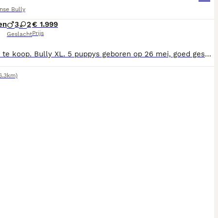
nse Bully
en
3
2
€ 1.999
Prijs
Geslacht
Puppy's te koop. Bully XL. 5 puppys geboren op 26 mei, goed gesocialiseerd en gewend aan contact met kinderen. Bij interesse is er een mogelijkheid voor een kijkdag. Ons uitgangspunt is een goede plek vinden voor deze puppy's
6.3km)