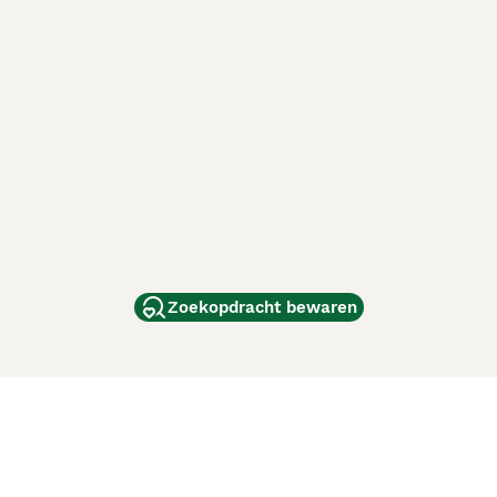
Zoekopdracht bewaren
dam
and