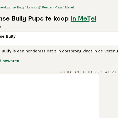
erikaanse Bully
Limburg
Peel en Maas
Meijel
se Bully Pups te koop
in Meijel
n
se Bully
 Bully
is een hondenras dat zijn oorsprong vindt in de Vereni
lschaps- en familiehond, vaak ook bekend onder de bijname
t bewaren
ly kenmerkt zich door een compact en stevig lichaam, een br
emperament is de Amerikaanse Bully zelfverzekerd, vriendeli
eerd. Dit ras vraagt om regelmatige beweging maar heeft verd
GEBOOSTE PUPPY ADVE
et belangrijk dat eigenaren ervaring hebben met sterke honden
 Amerikaanse Bully past goed bij actieve eigenaren die op zo