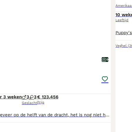
Amerikaa
10 wek
Leeftijd
Veghel
(3
9
er 3 weken
3
3
€ 123.456
Prijs
Geslacht
Mama zit nu ongeveer op de helft van de dracht, het is nog niet helemaal duidelijk hoeveel pups er zijn maar we blijven dit natuurlijk updaten! American bully kennel club Met stamboom. Papa is Blue blotched met white trim