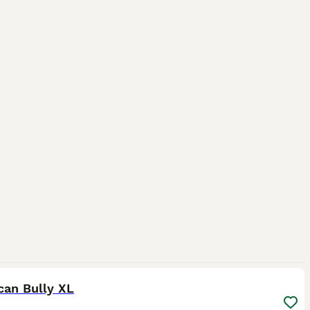
20
2
can Bully XL