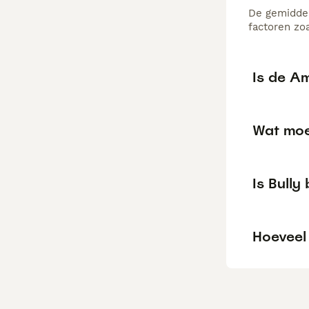
De gemiddel
factoren zo
Is de A
Wat moe
Is Bully
Hoeveel