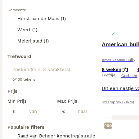
Gemeente
Horst aan de Maas (1)
Weert (1)
Meierijstad (1)
American bul
Trefwoord
Amerikaanse Bully
8 weken
1
Leeftijd
P
Geslacht
0/100 tekens
Prijs
Min Prijs
Max Prijs
Stramproy
(21km)
€
€
PRO
Populaire filters
Raad van Beheer kennelregistratie