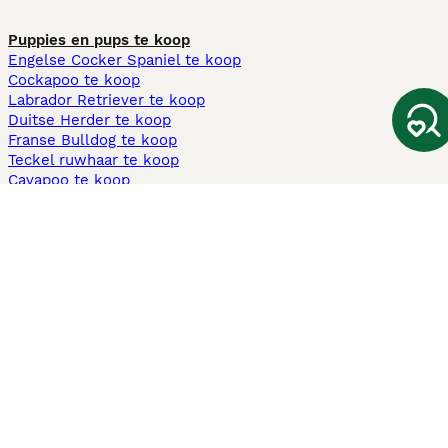
Puppies en pups te koop
Engelse Cocker Spaniel te koop
Cockapoo te koop
Labrador Retriever te koop
Duitse Herder te koop
Franse Bulldog te koop
Teckel ruwhaar te koop
Cavapoo te koop
Andere populaire pagina's
Honden te koop in Amsterdam
Pups te koop Limburg​
Pups te koop Friesland​
Honden te koop in Gelderland
Honden te koop in Den Haag
Honden te koop in Enschede
Adopteer hond in Nederland
Informatie
Over ons