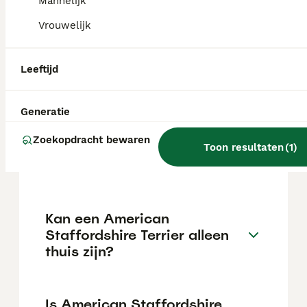
Mannelijk
Vrouwelijk
Wat is het karakter van een
American Staffordshire
Leeftijd
Terrier?
Generatie
Hoeveel jaar leeft een
Zoekopdracht bewaren
American Staffordshire
Toon resultaten
(
1
)
Terrier?
Kan een American
Staffordshire Terrier alleen
thuis zijn?
Is American Staffordshire