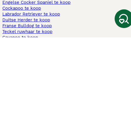
Engelse Cocker Spaniel te koop
Cockapoo te koop
Labrador Retriever te koop
Duitse Herder te koop
Franse Bulldog te koop
Teckel ruwhaar te koop
Cavapoo te koop
Andere populaire pagina's
Honden te koop in Amsterdam
Pups te koop Limburg​
Pups te koop Friesland​
Honden te koop in Gelderland
Honden te koop in Den Haag
Honden te koop in Enschede
Adopteer hond in Nederland
Informatie
Over ons
Privacybeleid
Support