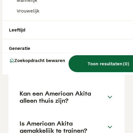
kan variëren afhankelijk van factoren zoals
Mannelijk
de stamboom, de reputatie van de fokker en
Vrouwelijk
de locatie.
Leeftijd
Wat is het karakter van een
American Akita?
Generatie
Zoekopdracht bewaren
Hoeveel jaar leeft een
Toon resultaten
(
0
)
American Akita?
Kan een American Akita
alleen thuis zijn?
Is American Akita
gemakkelijk te trainen?