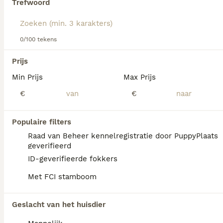
Trefwoord
We hebben 0 American Akita Pups te koop in
0/100 tekens
Sint-Oedenrode gevonden.
Als je toekomstige resultaten wil zien voor deze 
Prijs
exacte zoekopdracht, sla dan je zoekopdracht op en 
vind jouw perfecte hond:
Min Prijs
Max Prijs
€
€
Zoekopdracht bewaren
Populaire filters
FAQ's
Raad van Beheer kennelregistratie door PuppyPlaats
geverifieerd
ID-geverifieerde fokkers
Hoeveel kost een American
Met FCI stamboom
Akita?
De gemiddelde prijs voor een American Akita
Geslacht van het huisdier
pup in Nederland ligt rond de €1245 maar dit