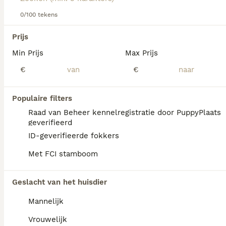
0/100 tekens
We hebben 0 American Akita Pups te koop in
Prijs
Baarle-Nassau gevonden.
Min Prijs
Max Prijs
Als je toekomstige resultaten wil zien voor deze 
exacte zoekopdracht, sla dan je zoekopdracht op en 
€
€
vind jouw perfecte hond:
Zoekopdracht bewaren
Populaire filters
Raad van Beheer kennelregistratie door PuppyPlaats
geverifieerd
FAQ's
ID-geverifieerde fokkers
Met FCI stamboom
Hoeveel kost een American
Geslacht van het huisdier
Akita?
Mannelijk
De gemiddelde prijs voor een American Akita
pup in Nederland ligt rond de €1245 maar dit
Vrouwelijk