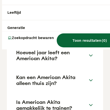
kan variëren afhankelijk van factoren zoals
de stamboom, de reputatie van de fokker en
de locatie.
Leeftijd
Wat is het karakter van een
Generatie
American Akita?
Zoekopdracht bewaren
Toon resultaten
(
0
)
Hoeveel jaar leeft een
American Akita?
Kan een American Akita
alleen thuis zijn?
Is American Akita
gemakkelijk te trainen?