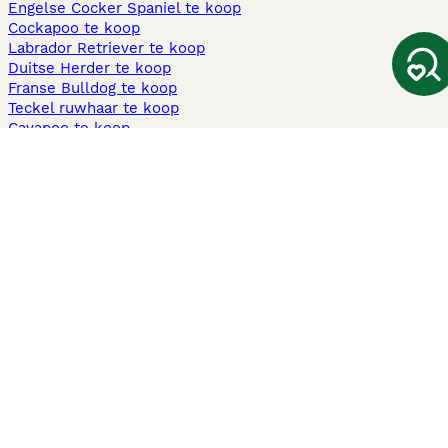
Engelse Cocker Spaniel te koop
Cockapoo te koop
Labrador Retriever te koop
Duitse Herder te koop
Franse Bulldog te koop
Teckel ruwhaar te koop
Cavapoo te koop
Andere populaire pagina's
Honden te koop in Amsterdam
Pups te koop Limburg​
Pups te koop Friesland​
Honden te koop in Gelderland
Honden te koop in Den Haag
Honden te koop in Enschede
Adopteer hond in Nederland
Informatie
Over ons
Privacybeleid
Support