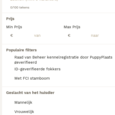
0/100 tekens
We hebben 0 American Akita Pups te koop in
Prijs
Tytsjerksteradiel gevonden.
Min Prijs
Max Prijs
Als je toekomstige resultaten wil zien voor deze 
exacte zoekopdracht, sla dan je zoekopdracht op en 
€
€
vind jouw perfecte hond:
Zoekopdracht bewaren
Populaire filters
Raad van Beheer kennelregistratie door PuppyPlaats
geverifieerd
FAQ's
ID-geverifieerde fokkers
Met FCI stamboom
Hoeveel kost een American
Geslacht van het huisdier
Akita?
Mannelijk
De gemiddelde prijs voor een American Akita
pup in Nederland ligt rond de €1245 maar dit
Vrouwelijk