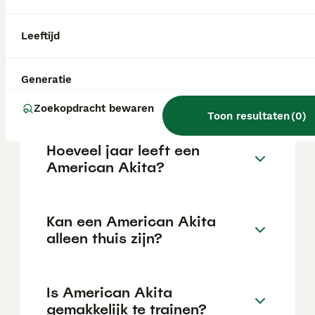
kan variëren afhankelijk van factoren zoals
de stamboom, de reputatie van de fokker en
de locatie.
Leeftijd
Wat is het karakter van een
Generatie
American Akita?
Zoekopdracht bewaren
Toon resultaten
(
0
)
Hoeveel jaar leeft een
American Akita?
Kan een American Akita
alleen thuis zijn?
Is American Akita
gemakkelijk te trainen?