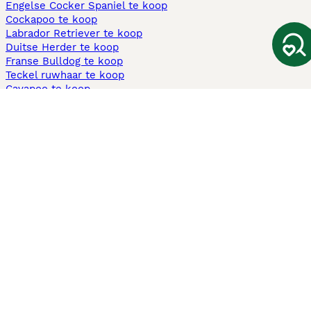
Engelse Cocker Spaniel te koop
Cockapoo te koop
Labrador Retriever te koop
Duitse Herder te koop
Franse Bulldog te koop
Teckel ruwhaar te koop
Cavapoo te koop
Andere populaire pagina's
Honden te koop in Amsterdam
Pups te koop Limburg​
Pups te koop Friesland​
Honden te koop in Gelderland
Honden te koop in Den Haag
Honden te koop in Enschede
Adopteer hond in Nederland
Informatie
Over ons
Privacybeleid
Support