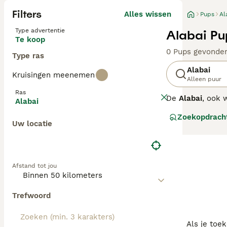
Filters
Alles wissen
Pups
Al
Type advertentie
Alabai Pu
Te koop
0 Pups gevonde
Type ras
Alabai
Kruisingen meenemen
Alleen puur
Ras
De
Alabai
, ook 
Alabai
uit de uitgestr
Zoekopdrach
Turkmenistan en
Uw locatie
bewaker van kud
Turkmenistan is 
onbekend, maar 
Afstand tot jou
De Alabai is ee
extreme weersom
karakter is kra
Trefwoord
zelfstandige bew
jongs af aan con
geschikt voor be
Als je toe