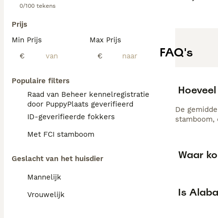
0/100 tekens
Prijs
Min Prijs
Max Prijs
FAQ's
€
€
Populaire filters
Hoeveel
Raad van Beheer kennelregistratie
door PuppyPlaats geverifieerd
De gemiddel
ID-geverifieerde fokkers
stamboom, d
Met FCI stamboom
Waar ko
Geslacht van het huisdier
Mannelijk
Is Alab
Vrouwelijk