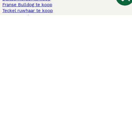
Franse Bulldog te koop
Teckel ruwhaar te koop
Cavapoo te koop
Andere populaire pagina's
Honden te koop in Amsterdam
Pups te koop Limburg​
Pups te koop Friesland​
Honden te koop in Gelderland
Honden te koop in Den Haag
Honden te koop in Enschede
Adopteer hond in Nederland
Informatie
Over ons
Privacybeleid
Support
Pers
Voorwaarden
Pups verkopen
Honden test