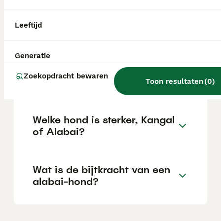
Leeftijd
Waar komt de Alabai
vandaan?
Generatie
Zoekopdracht bewaren
Is Alabai een goede hond?
Toon resultaten
(
0
)
Welke hond is sterker, Kangal
of Alabai?
Wat is de bijtkracht van een
alabai-hond?