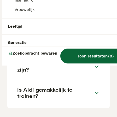
Mannelijk
Vrouwelijk
Wat is het karakter van een
Aidi?
Leeftijd
Hoeveel jaar leeft een Aidi?
Generatie
Zoekopdracht bewaren
Toon resultaten
(
0
)
Kan een Aidi alleen thuis
zijn?
Is Aidi gemakkelijk te
trainen?