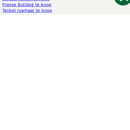
Franse Bulldog te koop
Teckel ruwhaar te koop
Cavapoo te koop
Andere populaire pagina's
Honden te koop in Amsterdam
Pups te koop Limburg​
Pups te koop Friesland​
Honden te koop in Gelderland
Honden te koop in Den Haag
Honden te koop in Enschede
Adopteer hond in Nederland
Informatie
Over ons
Privacybeleid
Support
Pers
Voorwaarden
Pups verkopen
Honden test