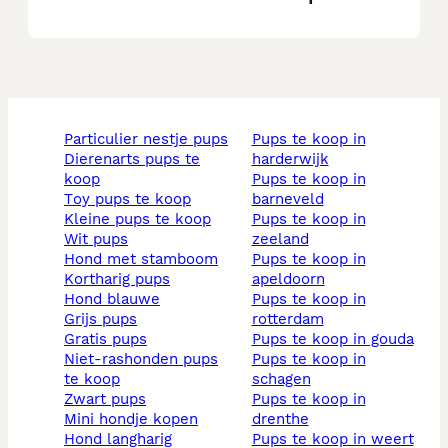
particulier nestje pups
pups te koop in
dierenarts pups te
harderwijk
koop
pups te koop in
toy pups te koop
barneveld
kleine pups te koop
pups te koop in
wit pups
zeeland
hond met stamboom
pups te koop in
kortharig pups
apeldoorn
hond blauwe
pups te koop in
grijs pups
rotterdam
gratis pups
pups te koop in gouda
niet-rashonden pups
pups te koop in
te koop
schagen
zwart pups
pups te koop in
mini hondje kopen
drenthe
hond langharig
pups te koop in weert