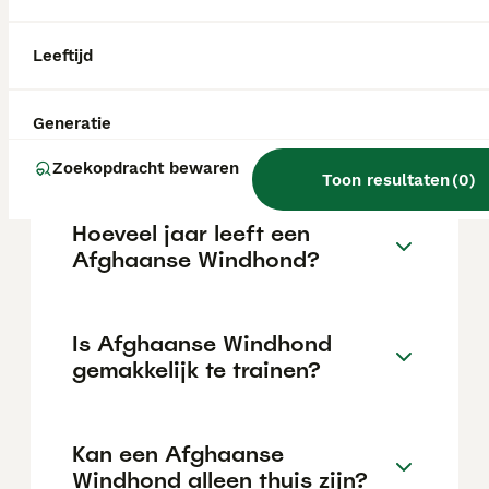
€222 maar dit kan variëren afhankelijk van
factoren zoals de stamboom, de reputatie
van de fokker en de locatie.
Leeftijd
Wat is het karakter van een
Generatie
Afghaanse Windhond?
Zoekopdracht bewaren
Toon resultaten
(
0
)
Hoeveel jaar leeft een
Afghaanse Windhond?
Is Afghaanse Windhond
gemakkelijk te trainen?
Kan een Afghaanse
Windhond alleen thuis zijn?