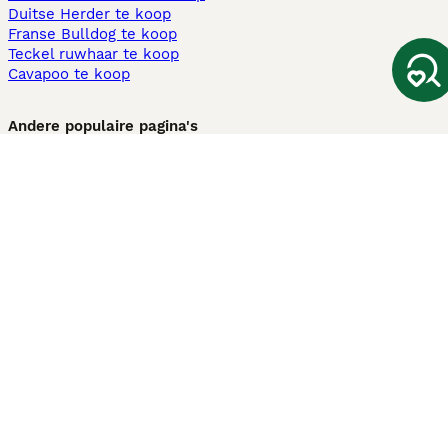
Duitse Herder te koop
Franse Bulldog te koop
Teckel ruwhaar te koop
Cavapoo te koop
Andere populaire pagina's
Honden te koop in Amsterdam
Pups te koop Limburg​
Pups te koop Friesland​
Honden te koop in Gelderland
Honden te koop in Den Haag
Honden te koop in Enschede
Adopteer hond in Nederland
Informatie
Over ons
Privacybeleid
Support
Pers
Voorwaarden
Pups verkopen