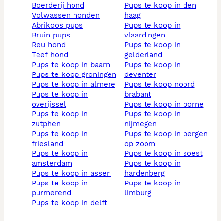
boerderij hond
pups te koop in den
volwassen honden
haag
abrikoos pups
pups te koop in
bruin pups
vlaardingen
reu hond
pups te koop in
teef hond
gelderland
pups te koop in baarn
pups te koop in
pups te koop groningen
deventer
pups te koop in almere
pups te koop noord
pups te koop in
brabant
overijssel
pups te koop in borne
pups te koop in
pups te koop in
zutphen
nijmegen
pups te koop in
pups te koop in bergen
friesland
op zoom
pups te koop in
pups te koop in soest
amsterdam
pups te koop in
pups te koop in assen
hardenberg
pups te koop in
pups te koop in
purmerend
limburg
pups te koop in delft