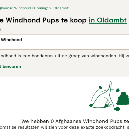
ghaanse Windhond
Groningen
Oldambt
e Windhond Pups te koop
in Oldambt
n
 Windhond
ndhond is een hondenras uit de groep van windhonden. Hij w
akhond en soms wel schapenhoeder. Rond 1900 kwamen de ee
t bewaren
oor hun optredens als ren- en tentoonstellingshond. De Afgh
delijke maar gevoelige aard. Hoewel ze enigszins afstandelijk 
onden hebben zoals alle honden die tot de rasgroep van de
aanse Windhond koopadvies pagina
voor informatie over dit h
We hebben 0 Afghaanse Windhond Pups te
komstige resultaten wil zien voor deze exacte zoekopdracht, 