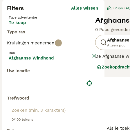
Filters
Alles wissen
Pups
Af
Type advertentie
Afghaans
Te koop
0 Pups gevonde
Type ras
Afghaanse
Kruisingen meenemen
Alleen puur
Ras
De Afghaanse wi
Afghaanse Windhond
familie- en wa
Zoekopdrach
meteen bekend d
Uw locatie
levendige, vrien
Afghaanse windh
Lees onze
Afgh
Trefwoord
0/100 tekens
Als je toe