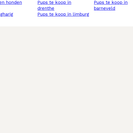
sen honden
pups te koop in
pups te koop in
drenthe
barneveld
ngharig
pups te koop in limburg