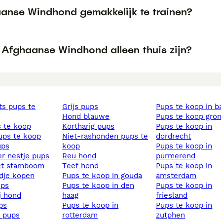
aanse Windhond gemakkelijk te trainen?
 Afghaanse Windhond alleen thuis zijn?
grijs pups
pups te koop in b
hond blauwe
pups te koop gro
s te koop
kortharig pups
pups te koop in
pups te koop
niet-rashonden pups te
dordrecht
ups
koop
pups te koop in
ier nestje pups
reu hond
purmerend
et stamboom
teef hond
pups te koop in
ndje kopen
pups te koop in gouda
amsterdam
ups
pups te koop in den
pups te koop in
ij hond
haag
friesland
ups
pups te koop in
pups te koop in
s pups
rotterdam
zutphen