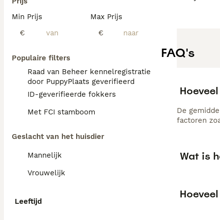
Prijs
Min Prijs
Max Prijs
€
€
FAQ's
Populaire filters
Raad van Beheer kennelregistratie
door PuppyPlaats geverifieerd
Hoeveel
ID-geverifieerde fokkers
De gemiddel
Met FCI stamboom
factoren zo
Geslacht van het huisdier
Wat is 
Mannelijk
Vrouwelijk
Hoeveel
Leeftijd