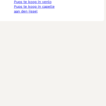
pups te koop in venlo
pups te koop in capelle
aan den ijssel