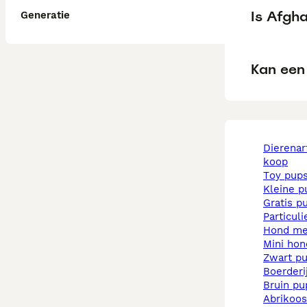
Is Afgh
Generatie
Kan een
dierenarts pups te
koop
toy pup
kleine 
gratis p
particul
hond m
mini ho
zwart p
boerder
bruin p
abrikoo