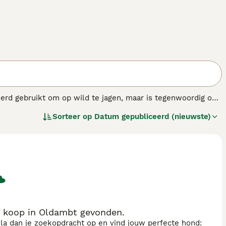
erd gebruikt om op wild te jagen, maar is tegenwoordig ook
rste Afghaanse windhonden naar Europa, en werden
Sorteer op
Datum gepubliceerd (nieuwste)
aanse Windhond is vrij onafhankelijk en heeft een
zijn, verlangen ze toch naar hun baas als die afwezig is.
 windhonden behoren, heel veel beweging nodig.
ondenras.
 koop in Oldambt gevonden.
sla dan je zoekopdracht op en vind jouw perfecte hond: