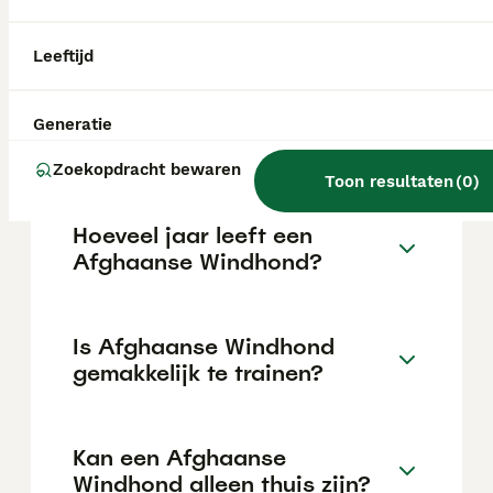
€222 maar dit kan variëren afhankelijk van
factoren zoals de stamboom, de reputatie
van de fokker en de locatie.
Leeftijd
Wat is het karakter van een
Generatie
Afghaanse Windhond?
Zoekopdracht bewaren
Toon resultaten
(
0
)
Hoeveel jaar leeft een
Afghaanse Windhond?
Is Afghaanse Windhond
gemakkelijk te trainen?
Kan een Afghaanse
Windhond alleen thuis zijn?