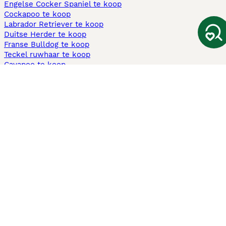
Engelse Cocker Spaniel te koop
Cockapoo te koop
Labrador Retriever te koop
Duitse Herder te koop
Franse Bulldog te koop
Teckel ruwhaar te koop
Cavapoo te koop
Andere populaire pagina's
Honden te koop in Amsterdam
Pups te koop Limburg​
Pups te koop Friesland​
Honden te koop in Gelderland
Honden te koop in Den Haag
Honden te koop in Enschede
Adopteer hond in Nederland
Informatie
Over ons
Privacybeleid
Support