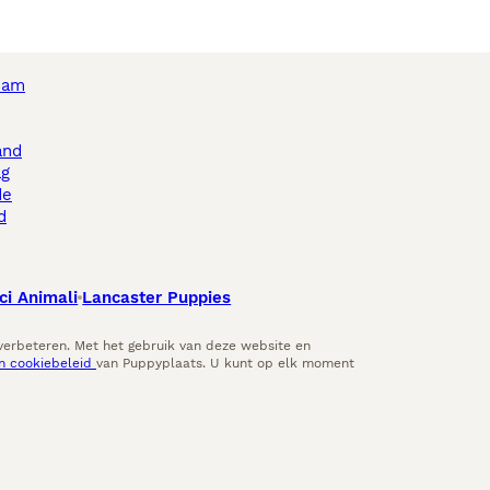
dam
and
ag
de
d
ci Animali
Lancaster Puppies
 verbeteren. Met het gebruik van deze website en
en cookiebeleid
van Puppyplaats. U kunt op elk moment