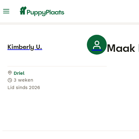
Maak 
Kimberly U.
Driel
3 weken
Lid sinds
2026