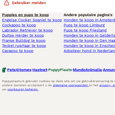
Gebruiker melden
Puppies en pups te koop
Andere populaire pagina's
Engelse Cocker Spaniel te koop
Honden te koop in Amster
Cockapoo te koop
Pups te koop Limburg​
Labrador Retriever te koop
Pups te koop Friesland​
Duitse Herder te koop
Honden te koop in Gelderl
Franse Bulldog te koop
Honden te koop in Den Ha
Teckel ruwhaar te koop
Honden te koop in Ensche
Cavapoo te koop
Adopteer hond in Nederlan
Pets4Homes
Hastnet
PuppyPlaats
MundoAnimalia
Annun
Puppyplaats.nl gebruikt cookies op deze site om uw gebruikerservaring te
andere diensten accepteert u de
algemene voorwaarden
en het
privacy- 
uw
voorkeuren beheren
.