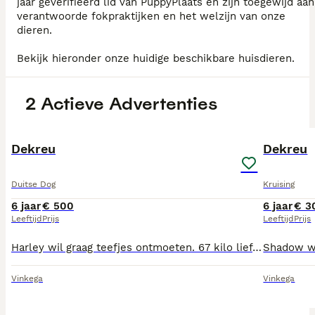
jaar geverifieerd lid van PuppyPlaats en zijn toegewijd aan
verantwoorde fokpraktijken en het welzijn van onze
dieren.
Bekijk hieronder onze huidige beschikbare huisdieren.
2 Actieve Advertenties
3
Dekreu
Dekreu
Duitse Dog
Kruising
6 jaar
€ 500
6 jaar
€ 3
Leeftijd
Prijs
Leeftijd
Prijs
Harley wil graag teefjes ontmoeten. 67 kilo lief betrouwbaar en tikkeltjeonduigend
Vinkega
Vinkega