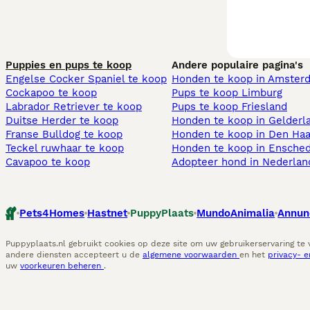
Puppies en pups te koop
Andere populaire pagina's
Engelse Cocker Spaniel te koop
Honden te koop in Amster
Cockapoo te koop
Pups te koop Limburg​
Labrador Retriever te koop
Pups te koop Friesland​
Duitse Herder te koop
Honden te koop in Gelderl
Franse Bulldog te koop
Honden te koop in Den Ha
Teckel ruwhaar te koop
Honden te koop in Ensche
Cavapoo te koop
Adopteer hond in Nederlan
Pets4Homes
Hastnet
PuppyPlaats
MundoAnimalia
Annun
Puppyplaats.nl gebruikt cookies op deze site om uw gebruikerservaring te
andere diensten accepteert u de
algemene voorwaarden
en het
privacy- 
uw
voorkeuren beheren
.