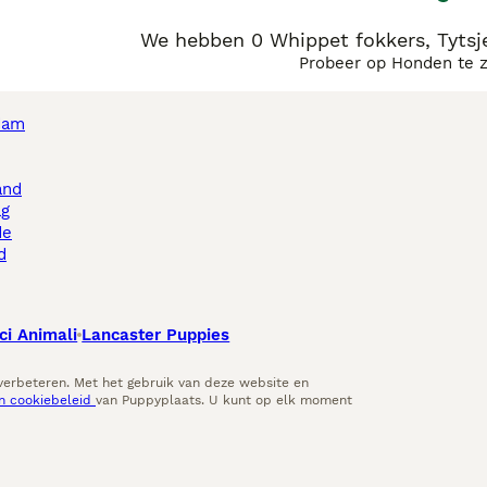
We hebben 0 Whippet fokkers, Tytsje
Probeer op Honden te 
dam
and
ag
de
d
ci Animali
Lancaster Puppies
 verbeteren. Met het gebruik van deze website en
en cookiebeleid
van Puppyplaats. U kunt op elk moment