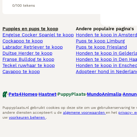
0/100 tekens
Puppies en pups te koop
Andere populaire pagina's
Engelse Cocker Spaniel te koop
Honden te koop in Amster
Cockapoo te koop
Pups te koop Limburg​
Labrador Retriever te koop
Pups te koop Friesland​
Duitse Herder te koop
Honden te koop in Gelderl
Franse Bulldog te koop
Honden te koop in Den Ha
Teckel ruwhaar te koop
Honden te koop in Ensche
Cavapoo te koop
Adopteer hond in Nederlan
Pets4Homes
Hastnet
PuppyPlaats
MundoAnimalia
Annun
Puppyplaats.nl gebruikt cookies op deze site om uw gebruikerservaring te
andere diensten accepteert u de
algemene voorwaarden
en het
privacy- 
uw
voorkeuren beheren
.