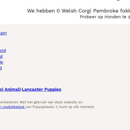
We hebben 0 Welsh Corgi Pembroke fokk
Probeer op Honden te 
dam
and
ag
de
d
ci Animali
Lancaster Puppies
 verbeteren. Met het gebruik van deze website en
en cookiebeleid
van Puppyplaats. U kunt op elk moment