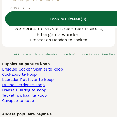
0/100 tekens
Toon resultaten
(
0
)
We hebben 0 Vizsla Draadhaar fokkers,
Eibergen gevonden.
Probeer op Honden te zoeken
Fokkers van officiële stamboom honden
Honden
Vizsla Draadhaar
Puppies en pups te koop
Engelse Cocker Spaniel te koop
Cockapoo te koop
Labrador Retriever te koop
Duitse Herder te koop
Franse Bulldog te koop
Teckel ruwhaar te koop
Cavapoo te koop
Andere populaire pagina's