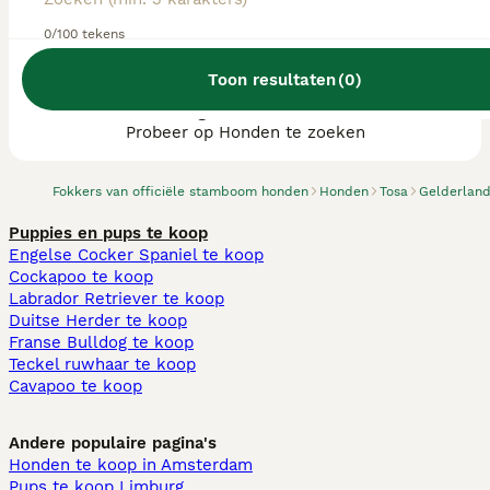
0/100 tekens
Toon resultaten
(
0
)
We hebben 0 Tosa fokkers, Eibergen
gevonden.
Probeer op Honden te zoeken
Fokkers van officiële stamboom honden
Honden
Tosa
Gelderlan
Puppies en pups te koop
Engelse Cocker Spaniel te koop
Cockapoo te koop
Labrador Retriever te koop
Duitse Herder te koop
Franse Bulldog te koop
Teckel ruwhaar te koop
Cavapoo te koop
Andere populaire pagina's
Honden te koop in Amsterdam
Pups te koop Limburg​