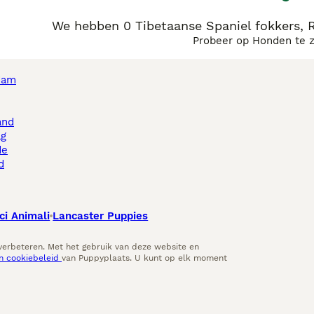
We hebben 0 Tibetaanse Spaniel fokkers, 
Probeer op Honden te 
dam
and
ag
de
d
ci Animali
Lancaster Puppies
 verbeteren. Met het gebruik van deze website en
en cookiebeleid
van Puppyplaats. U kunt op elk moment