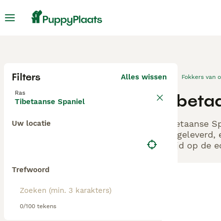
Filters
Alles wissen
Fokkers van 
Ras
Tibeta
Tibetaanse Spaniel
Tibetaanse Sp
Uw locatie
aangeleverd, 
altijd op de 
Trefwoord
0/100 tekens