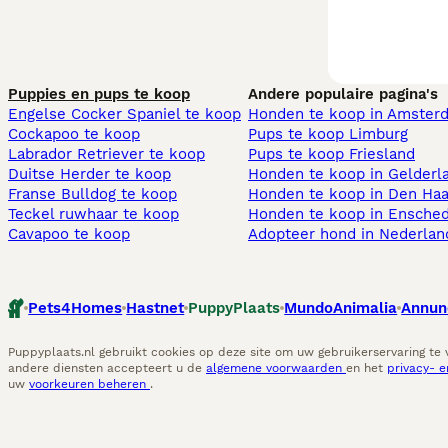
Puppies en pups te koop
Andere populaire pagina's
Engelse Cocker Spaniel te koop
Honden te koop in Amster
Cockapoo te koop
Pups te koop Limburg​
Labrador Retriever te koop
Pups te koop Friesland​
Duitse Herder te koop
Honden te koop in Gelderl
Franse Bulldog te koop
Honden te koop in Den Ha
Teckel ruwhaar te koop
Honden te koop in Ensche
Cavapoo te koop
Adopteer hond in Nederlan
Pets4Homes
Hastnet
PuppyPlaats
MundoAnimalia
Annun
Puppyplaats.nl gebruikt cookies op deze site om uw gebruikerservaring te
andere diensten accepteert u de
algemene voorwaarden
en het
privacy- 
uw
voorkeuren beheren
.