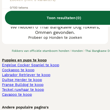
0/100 tekens
Toon resultaten
(
0
)
We hebben 0 Thai Bangkaew Dog fokkers,
Ommen gevonden.
Probeer op Honden te zoeken
Fokkers van officiële stamboom honden
Honden
Thai Bangkaew D
Puppies en pups te koop
Engelse Cocker Spaniel te koop
Cockapoo te koop
Labrador Retriever te koop
Duitse Herder te koop
Franse Bulldog te koop
Teckel ruwhaar te koop
Cavapoo te koop
Andere populaire pagina's