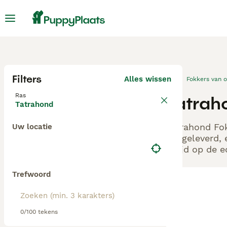
Filters
Alles wissen
Fokkers van 
Ras
Tatraho
Tatrahond
Tatrahond Fok
Uw locatie
aangeleverd, 
altijd op de 
Trefwoord
0/100 tekens