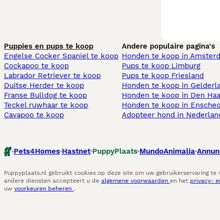
Puppies en pups te koop
Andere populaire pagina's
Engelse Cocker Spaniel te koop
Honden te koop in Amster
Cockapoo te koop
Pups te koop Limburg​
Labrador Retriever te koop
Pups te koop Friesland​
Duitse Herder te koop
Honden te koop in Gelderl
Franse Bulldog te koop
Honden te koop in Den Ha
Teckel ruwhaar te koop
Honden te koop in Ensche
Cavapoo te koop
Adopteer hond in Nederlan
Pets4Homes
Hastnet
PuppyPlaats
MundoAnimalia
Annun
Puppyplaats.nl gebruikt cookies op deze site om uw gebruikerservaring te
andere diensten accepteert u de
algemene voorwaarden
en het
privacy- 
uw
voorkeuren beheren
.