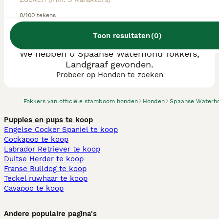
0/100 tekens
Toon resultaten
(
0
)
We hebben 0 Spaanse Waterhond fokkers,
Landgraaf gevonden.
Probeer op Honden te zoeken
Fokkers van officiële stamboom honden
Honden
Spaanse Waterh
Puppies en pups te koop
Engelse Cocker Spaniel te koop
Cockapoo te koop
Labrador Retriever te koop
Duitse Herder te koop
Franse Bulldog te koop
Teckel ruwhaar te koop
Cavapoo te koop
Andere populaire pagina's