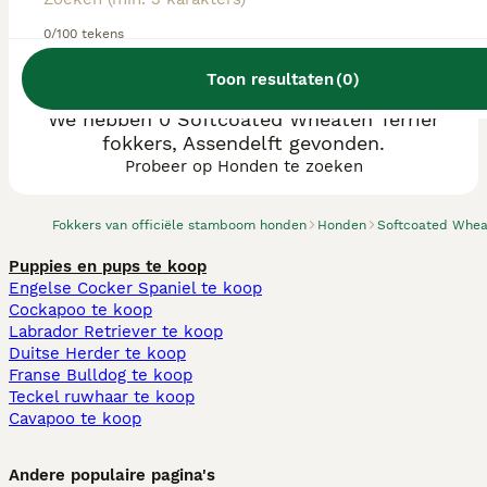
0/100 tekens
Toon resultaten
(
0
)
We hebben 0 Softcoated Wheaten Terriër
fokkers, Assendelft gevonden.
Probeer op Honden te zoeken
Fokkers van officiële stamboom honden
Honden
Softcoated Wheat
Puppies en pups te koop
Engelse Cocker Spaniel te koop
Cockapoo te koop
Labrador Retriever te koop
Duitse Herder te koop
Franse Bulldog te koop
Teckel ruwhaar te koop
Cavapoo te koop
Andere populaire pagina's