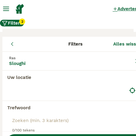
Adverte
2
Filters
Filters
Alles wis
Sloughi fokkers, Noord-Holland
Ras
Sloughi
Sloughi Fokkers in deze lijst hebben een kopie
van hun kennelregistratie bij de Raad van Beheer
bij ons aangeleverd, en fokken pups met een
Uw locatie
officiële stamboom. Koop je pup bij één van
deze fokkers? Dubbelcheck zelf altijd op de
echtheid van de papieren van de pup en
ouderhonden bij bezichtiging.
Trefwoord
0/100 tekens