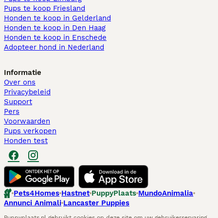
Pups te koop Friesland​
Honden te koop in Gelderland
Honden te koop in Den Haag
Honden te koop in Enschede
Adopteer hond in Nederland
Informatie
Over ons
Privacybeleid
Support
Pers
Voorwaarden
Pups verkopen
Honden test
Pets4Homes
Hastnet
PuppyPlaats
MundoAnimalia
Annunci Animali
Lancaster Puppies
Puppyplaats.nl gebruikt cookies op deze site om uw gebruikerservaring