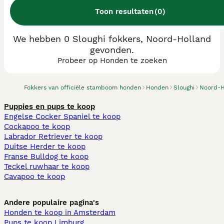
Toon resultaten
(
0
)
We hebben 0 Sloughi fokkers, Noord-Holland
gevonden.
Probeer op Honden te zoeken
Fokkers van officiële stamboom honden
Honden
Sloughi
Noord-H
Puppies en pups te koop
Engelse Cocker Spaniel te koop
Cockapoo te koop
Labrador Retriever te koop
Duitse Herder te koop
Franse Bulldog te koop
Teckel ruwhaar te koop
Cavapoo te koop
Andere populaire pagina's
Honden te koop in Amsterdam
Pups te koop Limburg​