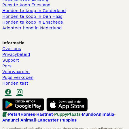
Pups te koop Friesland​
Honden te koop in Gelderland
Honden te koop in Den Haag
Honden te koop in Enschede
Adopteer hond in Nederland
Informatie
Over ons
Privacybeleid
Support
Pers
Voorwaarden
Pups verkopen
Honden test
Pets4Homes
Hastnet
PuppyPlaats
MundoAnimalia
Annunci Animali
Lancaster Puppies
Puppyplaats.nl gebruikt cookies op deze site om uw gebruikerservaring