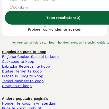
0/100 tekens
Toon resultaten
(
0
)
We hebben 0 Sloughi fokkers, Eibergen
gevonden.
Probeer op Honden te zoeken
Fokkers van officiële stamboom honden
Honden
Sloughi
Gelderl
Puppies en pups te koop
Engelse Cocker Spaniel te koop
Cockapoo te koop
Labrador Retriever te koop
Duitse Herder te koop
Franse Bulldog te koop
Teckel ruwhaar te koop
Cavapoo te koop
Andere populaire pagina's
Honden te koop in Amsterdam
Pups te koop Limburg​