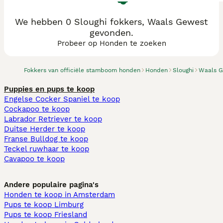
We hebben 0 Sloughi fokkers, Waals Gewest
gevonden.
Probeer op Honden te zoeken
Fokkers van officiële stamboom honden
Honden
Sloughi
Waals G
Puppies en pups te koop
Engelse Cocker Spaniel te koop
Cockapoo te koop
Labrador Retriever te koop
Duitse Herder te koop
Franse Bulldog te koop
Teckel ruwhaar te koop
Cavapoo te koop
Andere populaire pagina's
Honden te koop in Amsterdam
Pups te koop Limburg​
Pups te koop Friesland​