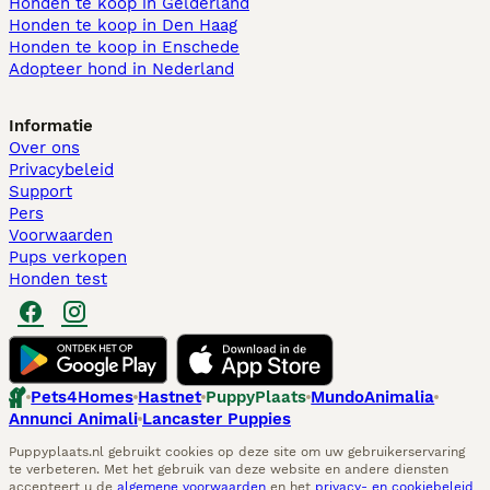
Honden te koop in Gelderland
Honden te koop in Den Haag
Honden te koop in Enschede
Adopteer hond in Nederland
Informatie
Over ons
Privacybeleid
Support
Pers
Voorwaarden
Pups verkopen
Honden test
Pets4Homes
Hastnet
PuppyPlaats
MundoAnimalia
Annunci Animali
Lancaster Puppies
Puppyplaats.nl gebruikt cookies op deze site om uw gebruikerservaring
te verbeteren. Met het gebruik van deze website en andere diensten
accepteert u de
algemene voorwaarden
en het
privacy- en cookiebeleid