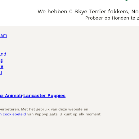
We hebben 0 Skye Terriër fokkers, N
Probeer op Honden te 
dam
and
ag
de
d
ci Animali
Lancaster Puppies
 verbeteren. Met het gebruik van deze website en
en cookiebeleid
van Puppyplaats. U kunt op elk moment