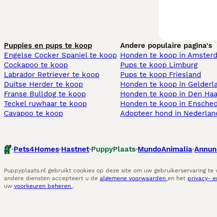
Puppies en pups te koop
Andere populaire pagina's
Engelse Cocker Spaniel te koop
Honden te koop in Amster
Cockapoo te koop
Pups te koop Limburg​
Labrador Retriever te koop
Pups te koop Friesland​
Duitse Herder te koop
Honden te koop in Gelderl
Franse Bulldog te koop
Honden te koop in Den Ha
Teckel ruwhaar te koop
Honden te koop in Ensche
Cavapoo te koop
Adopteer hond in Nederlan
Pets4Homes
Hastnet
PuppyPlaats
MundoAnimalia
Annun
Puppyplaats.nl gebruikt cookies op deze site om uw gebruikerservaring te
andere diensten accepteert u de
algemene voorwaarden
en het
privacy- 
uw
voorkeuren beheren
.