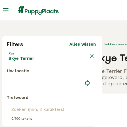
Filters
Alles wissen
Fokkers van 
Ras
Skye T
Skye Terriër
Skye Terriër 
Uw locatie
aangeleverd, 
altijd op de 
Trefwoord
0/100 tekens