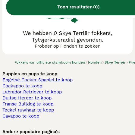
Toon resultaten
(
0
)
We hebben 0 Skye Terriër fokkers,
Tytsjerksteradiel gevonden.
Probeer op Honden te zoeken
Fokkers van officiële stamboom honden
Honden
Skye Terriër
Fri
Puppies en pups te koop
Engelse Cocker Spaniel te koop
Cockapoo te koop
Labrador Retriever te koop
Duitse Herder te koop
Franse Bulldog te koop
Teckel ruwhaar te koop
Cavapoo te koop
Andere populaire pagina's