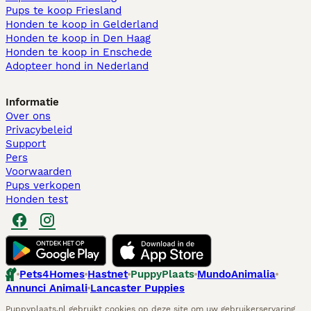
Pups te koop Friesland​
Honden te koop in Gelderland
Honden te koop in Den Haag
Honden te koop in Enschede
Adopteer hond in Nederland
Informatie
Over ons
Privacybeleid
Support
Pers
Voorwaarden
Pups verkopen
Honden test
Pets4Homes
Hastnet
PuppyPlaats
MundoAnimalia
Annunci Animali
Lancaster Puppies
Puppyplaats.nl gebruikt cookies op deze site om uw gebruikerservaring