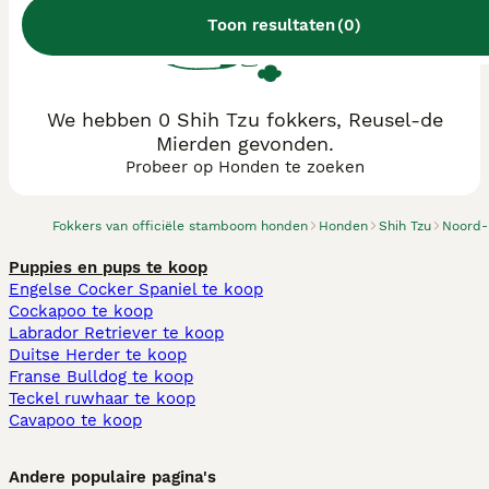
Toon resultaten
(
0
)
We hebben 0 Shih Tzu fokkers, Reusel-de
Mierden gevonden.
Probeer op Honden te zoeken
Fokkers van officiële stamboom honden
Honden
Shih Tzu
Noord-
Puppies en pups te koop
Engelse Cocker Spaniel te koop
Cockapoo te koop
Labrador Retriever te koop
Duitse Herder te koop
Franse Bulldog te koop
Teckel ruwhaar te koop
Cavapoo te koop
Andere populaire pagina's