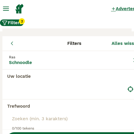
Adverte
2
Filters
Filters
Alles wis
Schnoodle fokkers, Oldambt
Ras
Schnoodle
Schnoodle Fokkers in deze lijst hebben een
kopie van hun kennelregistratie bij de Raad van
Beheer bij ons aangeleverd, en fokken pups met
Uw locatie
een officiële stamboom. Koop je pup bij één van
deze fokkers? Dubbelcheck zelf altijd op de
echtheid van de papieren van de pup en
ouderhonden bij bezichtiging.
Trefwoord
0/100 tekens