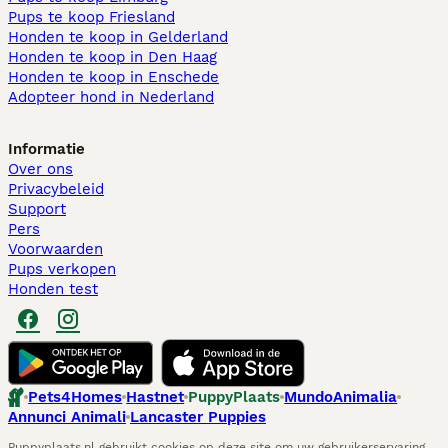
Pups te koop Friesland​
Honden te koop in Gelderland
Honden te koop in Den Haag
Honden te koop in Enschede
Adopteer hond in Nederland
Informatie
Over ons
Privacybeleid
Support
Pers
Voorwaarden
Pups verkopen
Honden test
Pets4Homes
Hastnet
PuppyPlaats
MundoAnimalia
Annunci Animali
Lancaster Puppies
Puppyplaats.nl gebruikt cookies op deze site om uw gebruikerservaring