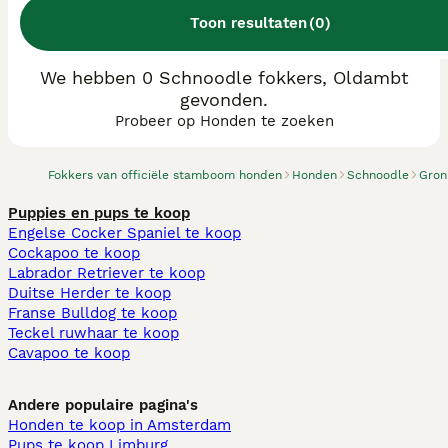
Toon resultaten
(
0
)
We hebben 0 Schnoodle fokkers, Oldambt
gevonden.
Probeer op Honden te zoeken
Fokkers van officiële stamboom honden
Honden
Schnoodle
Gron
Puppies en pups te koop
Engelse Cocker Spaniel te koop
Cockapoo te koop
Labrador Retriever te koop
Duitse Herder te koop
Franse Bulldog te koop
Teckel ruwhaar te koop
Cavapoo te koop
Andere populaire pagina's
Honden te koop in Amsterdam
Pups te koop Limburg​