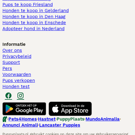
Pups te koop Friesland​
Honden te koop in Gelderland
Honden te koop in Den Haag
Honden te koop in Enschede
Adopteer hond in Nederland
Informatie
Over ons
Privacybeleid
Support
Pers
Voorwaarden
Pups verkopen
Honden test
Pets4Homes
Hastnet
PuppyPlaats
MundoAnimalia
Annunci Animali
Lancaster Puppies
Puppyplaats.nl gebruikt cookies op deze site om uw gebruikerservaring