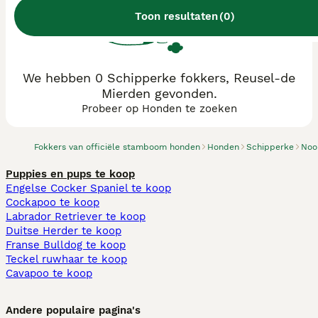
Toon resultaten
(
0
)
We hebben 0 Schipperke fokkers, Reusel-de
Mierden gevonden.
Probeer op Honden te zoeken
Fokkers van officiële stamboom honden
Honden
Schipperke
Noo
Puppies en pups te koop
Engelse Cocker Spaniel te koop
Cockapoo te koop
Labrador Retriever te koop
Duitse Herder te koop
Franse Bulldog te koop
Teckel ruwhaar te koop
Cavapoo te koop
Andere populaire pagina's