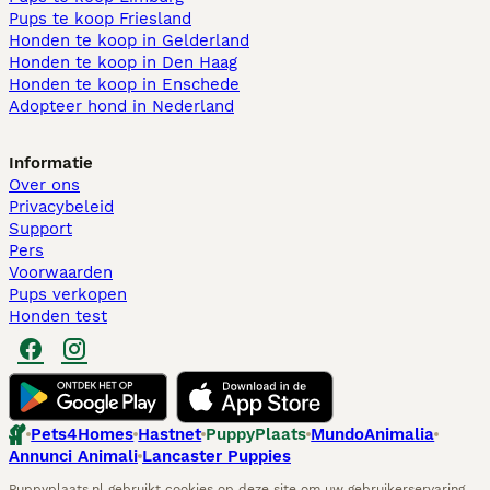
Pups te koop Friesland​
Honden te koop in Gelderland
Honden te koop in Den Haag
Honden te koop in Enschede
Adopteer hond in Nederland
Informatie
Over ons
Privacybeleid
Support
Pers
Voorwaarden
Pups verkopen
Honden test
Pets4Homes
Hastnet
PuppyPlaats
MundoAnimalia
Annunci Animali
Lancaster Puppies
Puppyplaats.nl gebruikt cookies op deze site om uw gebruikerservaring