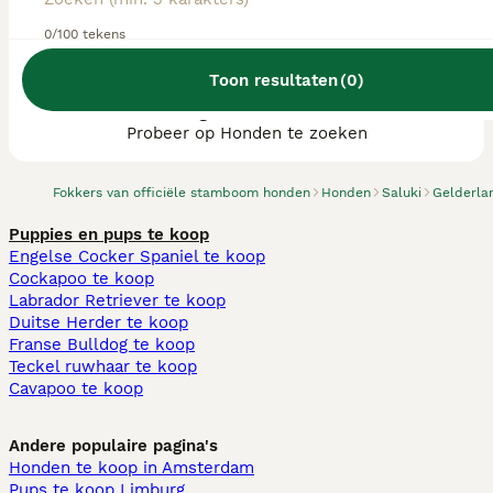
0/100 tekens
Toon resultaten
(
0
)
We hebben 0 Saluki fokkers, Eibergen
gevonden.
Probeer op Honden te zoeken
Fokkers van officiële stamboom honden
Honden
Saluki
Gelderla
Puppies en pups te koop
Engelse Cocker Spaniel te koop
Cockapoo te koop
Labrador Retriever te koop
Duitse Herder te koop
Franse Bulldog te koop
Teckel ruwhaar te koop
Cavapoo te koop
Andere populaire pagina's
Honden te koop in Amsterdam
Pups te koop Limburg​