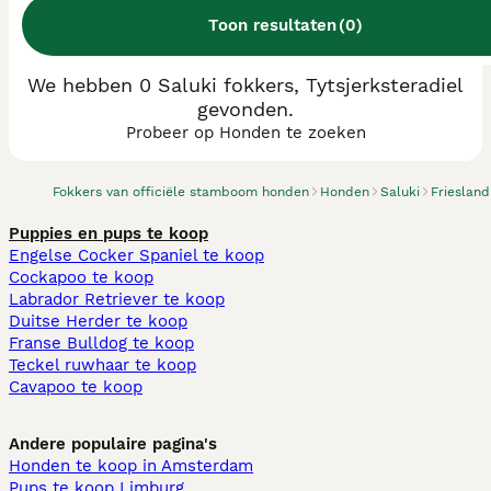
Toon resultaten
(
0
)
We hebben 0 Saluki fokkers, Tytsjerksteradiel
gevonden.
Probeer op Honden te zoeken
Fokkers van officiële stamboom honden
Honden
Saluki
Friesland
Puppies en pups te koop
Engelse Cocker Spaniel te koop
Cockapoo te koop
Labrador Retriever te koop
Duitse Herder te koop
Franse Bulldog te koop
Teckel ruwhaar te koop
Cavapoo te koop
Andere populaire pagina's
Honden te koop in Amsterdam
Pups te koop Limburg​