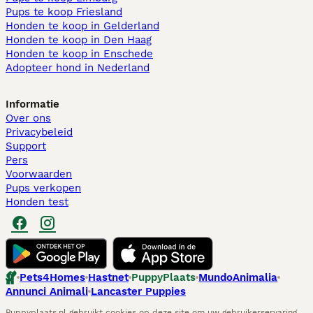
Pups te koop Friesland​
Honden te koop in Gelderland
Honden te koop in Den Haag
Honden te koop in Enschede
Adopteer hond in Nederland
Informatie
Over ons
Privacybeleid
Support
Pers
Voorwaarden
Pups verkopen
Honden test
Pets4Homes
Hastnet
PuppyPlaats
MundoAnimalia
Annunci Animali
Lancaster Puppies
Puppyplaats.nl gebruikt cookies op deze site om uw gebruikerservaring