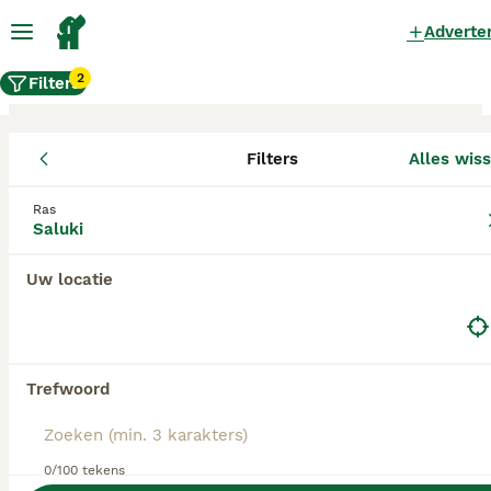
Adverte
2
Filters
Filters
Alles wis
Saluki fokkers, Tytsjerksteradiel
Ras
Saluki
Saluki Fokkers in deze lijst hebben een kopie van
hun kennelregistratie bij de Raad van Beheer bij
ons aangeleverd, en fokken pups met een
Uw locatie
officiële stamboom. Koop je pup bij één van
deze fokkers? Dubbelcheck zelf altijd op de
echtheid van de papieren van de pup en
ouderhonden bij bezichtiging.
Trefwoord
0/100 tekens