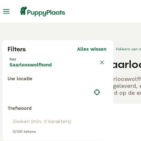
Filters
Alles wissen
Fokkers van 
Ras
Saarlo
Saarlooswolfhond
Saarlooswolfh
Uw locatie
aangeleverd, 
altijd op de 
Trefwoord
0/100 tekens