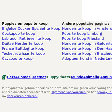
Puppies en pups te koop
Andere populaire pagina's
Engelse Cocker Spaniel te koop
Honden te koop in Amster
Cockapoo te koop
Pups te koop Limburg​
Labrador Retriever te koop
Pups te koop Friesland​
Duitse Herder te koop
Honden te koop in Gelderl
Franse Bulldog te koop
Honden te koop in Den Ha
Teckel ruwhaar te koop
Honden te koop in Ensche
Cavapoo te koop
Adopteer hond in Nederlan
Pets4Homes
Hastnet
PuppyPlaats
MundoAnimalia
Annun
Puppyplaats.nl gebruikt cookies op deze site om uw gebruikerservaring te
andere diensten accepteert u de
algemene voorwaarden
en het
privacy- 
uw
voorkeuren beheren
.