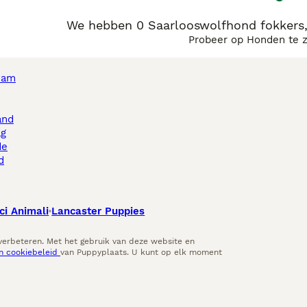
We hebben 0 Saarlooswolfhond fokkers
Probeer op Honden te 
dam
and
ag
de
d
ci Animali
Lancaster Puppies
 verbeteren. Met het gebruik van deze website en
en cookiebeleid
van Puppyplaats. U kunt op elk moment