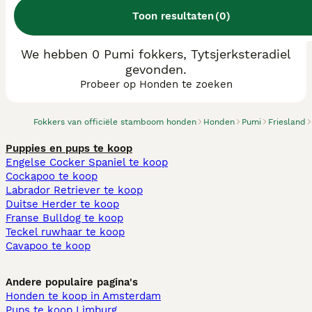
Toon resultaten
(
0
)
We hebben 0 Pumi fokkers, Tytsjerksteradiel
gevonden.
Probeer op Honden te zoeken
Fokkers van officiële stamboom honden
Honden
Pumi
Friesland
Puppies en pups te koop
Engelse Cocker Spaniel te koop
Cockapoo te koop
Labrador Retriever te koop
Duitse Herder te koop
Franse Bulldog te koop
Teckel ruwhaar te koop
Cavapoo te koop
Andere populaire pagina's
Honden te koop in Amsterdam
Pups te koop Limburg​