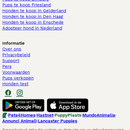
Pups te koop Friesland​
Honden te koop in Gelderland
Honden te koop in Den Haag
Honden te koop in Enschede
Adopteer hond in Nederland
Informatie
Over ons
Privacybeleid
Support
Pers
Voorwaarden
Pups verkopen
Honden test
Pets4Homes
Hastnet
PuppyPlaats
MundoAnimalia
Annunci Animali
Lancaster Puppies
Puppyplaats.nl gebruikt cookies op deze site om uw gebruikerservaring