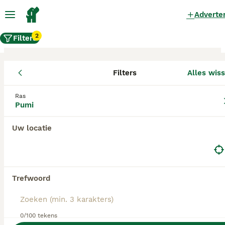
Adverte
2
Filters
Filters
Alles wis
Pumi fokkers, Tytsjerksteradiel
Ras
Pumi
Pumi Fokkers in deze lijst hebben een kopie van
hun kennelregistratie bij de Raad van Beheer bij
ons aangeleverd, en fokken pups met een
Uw locatie
officiële stamboom. Koop je pup bij één van
deze fokkers? Dubbelcheck zelf altijd op de
echtheid van de papieren van de pup en
ouderhonden bij bezichtiging.
Trefwoord
0/100 tekens