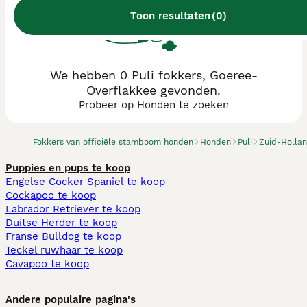
Toon resultaten
(
0
)
We hebben 0 Puli fokkers, Goeree-
Overflakkee gevonden.
Probeer op Honden te zoeken
Fokkers van officiële stamboom honden
Honden
Puli
Zuid-Holla
Puppies en pups te koop
Engelse Cocker Spaniel te koop
Cockapoo te koop
Labrador Retriever te koop
Duitse Herder te koop
Franse Bulldog te koop
Teckel ruwhaar te koop
Cavapoo te koop
Andere populaire pagina's