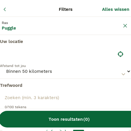
Adverte
Filters
Alles wissen
2
Filters
Ras
Puggle
Uw locatie
Puggle fokkers, Leusden
Puggle Fokkers in deze lijst hebben een kopie
Afstand tot jou
van hun kennelregistratie bij de Raad van Beheer
bij ons aangeleverd, en fokken pups met een
officiële stamboom. Koop je pup bij één van
Trefwoord
deze fokkers? Dubbelcheck zelf altijd op de
echtheid van de papieren van de pup en
ouderhonden bij bezichtiging.
0/100 tekens
Toon resultaten
(
0
)