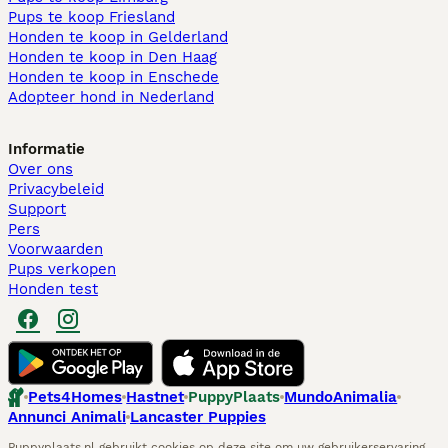
Pups te koop Friesland​
Honden te koop in Gelderland
Honden te koop in Den Haag
Honden te koop in Enschede
Adopteer hond in Nederland
Informatie
Over ons
Privacybeleid
Support
Pers
Voorwaarden
Pups verkopen
Honden test
Pets4Homes
Hastnet
PuppyPlaats
MundoAnimalia
Annunci Animali
Lancaster Puppies
Puppyplaats.nl gebruikt cookies op deze site om uw gebruikerservaring