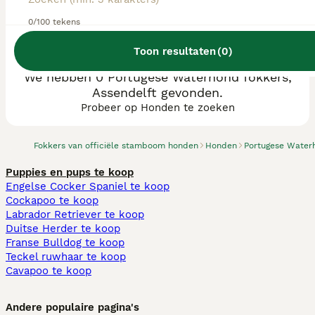
0/100 tekens
Toon resultaten
(
0
)
We hebben 0 Portugese Waterhond fokkers,
Assendelft gevonden.
Probeer op Honden te zoeken
Fokkers van officiële stamboom honden
Honden
Portugese Water
Puppies en pups te koop
Engelse Cocker Spaniel te koop
Cockapoo te koop
Labrador Retriever te koop
Duitse Herder te koop
Franse Bulldog te koop
Teckel ruwhaar te koop
Cavapoo te koop
Andere populaire pagina's