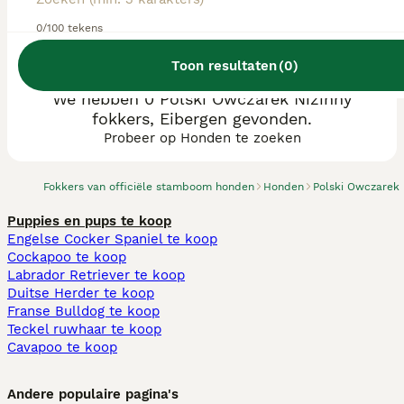
0/100 tekens
Toon resultaten
(
0
)
We hebben 0 Polski Owczarek Nizinny
fokkers, Eibergen gevonden.
Probeer op Honden te zoeken
Fokkers van officiële stamboom honden
Honden
Polski Owczarek 
Puppies en pups te koop
Engelse Cocker Spaniel te koop
Cockapoo te koop
Labrador Retriever te koop
Duitse Herder te koop
Franse Bulldog te koop
Teckel ruwhaar te koop
Cavapoo te koop
Andere populaire pagina's