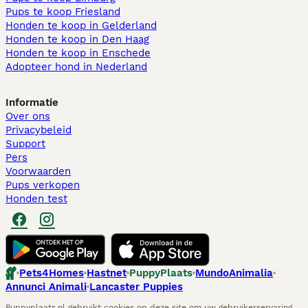
Pups te koop Friesland​
Honden te koop in Gelderland
Honden te koop in Den Haag
Honden te koop in Enschede
Adopteer hond in Nederland
Informatie
Over ons
Privacybeleid
Support
Pers
Voorwaarden
Pups verkopen
Honden test
Pets4Homes
Hastnet
PuppyPlaats
MundoAnimalia
Annunci Animali
Lancaster Puppies
Puppyplaats.nl gebruikt cookies op deze site om uw gebruikerservaring