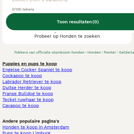
0/100 tekens
Toon resultaten
(
0
)
We hebben 0 Pointer fokkers, Eibergen
gevonden.
Probeer op Honden te zoeken
Fokkers van officiële stamboom honden
Honden
Pointer
Gelderl
Puppies en pups te koop
Engelse Cocker Spaniel te koop
Cockapoo te koop
Labrador Retriever te koop
Duitse Herder te koop
Franse Bulldog te koop
Teckel ruwhaar te koop
Cavapoo te koop
Andere populaire pagina's
Honden te koop in Amsterdam
Pups te koop Limburg​