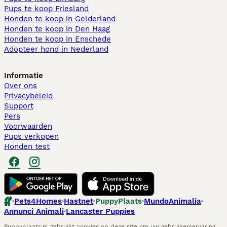
Pups te koop Friesland​
Honden te koop in Gelderland
Honden te koop in Den Haag
Honden te koop in Enschede
Adopteer hond in Nederland
Informatie
Over ons
Privacybeleid
Support
Pers
Voorwaarden
Pups verkopen
Honden test
Pets4Homes
Hastnet
PuppyPlaats
MundoAnimalia
Annunci Animali
Lancaster Puppies
Puppyplaats.nl gebruikt cookies op deze site om uw gebruikerservaring