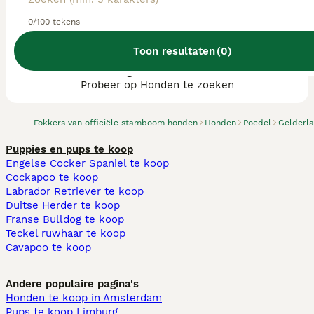
0/100 tekens
Toon resultaten
(
0
)
We hebben 0 Poedel fokkers, Eibergen
gevonden.
Probeer op Honden te zoeken
Fokkers van officiële stamboom honden
Honden
Poedel
Gelderl
Puppies en pups te koop
Engelse Cocker Spaniel te koop
Cockapoo te koop
Labrador Retriever te koop
Duitse Herder te koop
Franse Bulldog te koop
Teckel ruwhaar te koop
Cavapoo te koop
Andere populaire pagina's
Honden te koop in Amsterdam
Pups te koop Limburg​